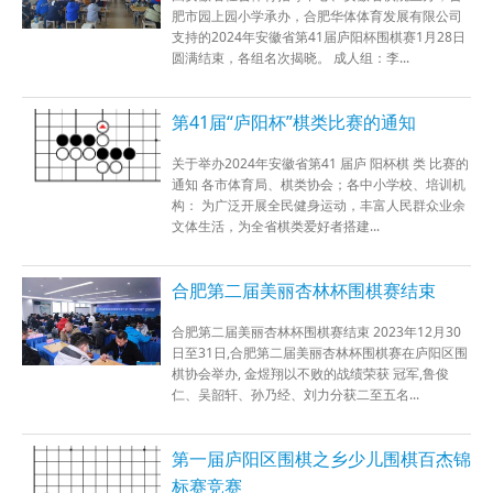
肥市园上园小学承办，合肥华体体育发展有限公司
支持的2024年安徽省第41届庐阳杯围棋赛1月28日
圆满结束，各组名次揭晓。 成人组：李...
第41届“庐阳杯”棋类比赛的通知
关于举办2024年安徽省第41 届庐 阳杯棋 类 比赛的
通知 各市体育局、棋类协会；各中小学校、培训机
构： 为广泛开展全民健身运动，丰富人民群众业余
文体生活，为全省棋类爱好者搭建...
合肥第二届美丽杏林杯围棋赛结束
合肥第二届美丽杏林杯围棋赛结束 2023年12月30
日至31日,合肥第二届美丽杏林杯围棋赛在庐阳区围
棋协会举办, 金煜翔以不败的战绩荣获 冠军,鲁俊
仁、吴韶轩、孙乃经、刘力分获二至五名...
第一届庐阳区围棋之乡少儿围棋百杰锦
标赛竞赛