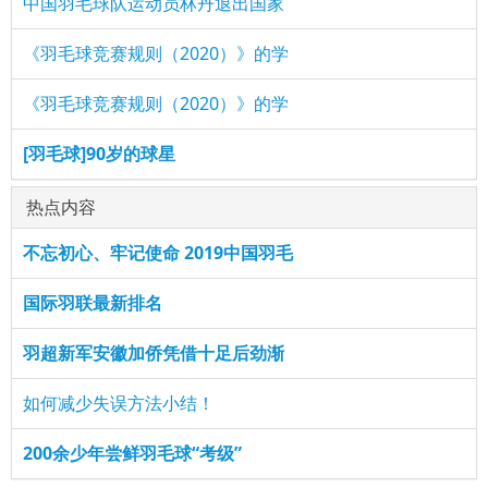
中国羽毛球队运动员林丹退出国家
《羽毛球竞赛规则（2020）》的学
《羽毛球竞赛规则（2020）》的学
[羽毛球]90岁的球星
热点内容
不忘初心、牢记使命 2019中国羽毛
国际羽联最新排名
羽超新军安徽加侨凭借十足后劲渐
如何减少失误方法小结！
200余少年尝鲜羽毛球“考级”