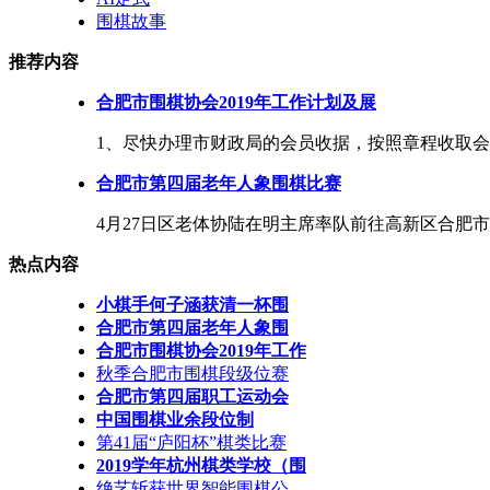
围棋故事
推荐内容
合肥市围棋协会2019年工作计划及展
1、尽快办理市财政局的会员收据，按照章程收取会员
合肥市第四届老年人象围棋比赛
4月27日区老体协陆在明主席率队前往高新区合肥市第
热点内容
小棋手何子涵获清一杯围
合肥市第四届老年人象围
合肥市围棋协会2019年工作
秋季合肥市围棋段级位赛
合肥市第四届职工运动会
中国围棋业余段位制
第41届“庐阳杯”棋类比赛
2019学年杭州棋类学校（围
绝艺斩获世界智能围棋公