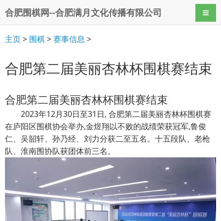
合肥围棋网--合肥满月文化传播有限公司
导航
主页
>
围棋
>
赛事信息
>
合肥第二届美丽杏林杯围棋赛结束
合肥第二届美丽杏林杯围棋赛结束
2023年12月30日至31日, 合肥第二届美丽杏林杯围棋赛
在庐阳区围棋协会举办,
金煜翔以不败的战绩荣获
冠军,鲁俊
仁、吴韶轩、孙乃经、刘力分获二至五名。十五段队、老枪
队、淮南围协队获团体前三名。